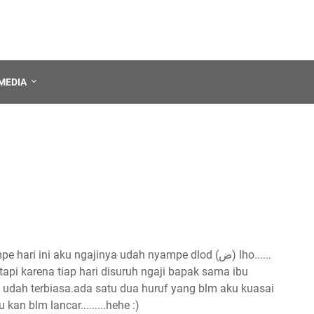
MEDIA
Alhamdulillah sampe hari ini aku ngajinya udah nyampe dlod (ض) lho......
tapi karena tiap hari disuruh ngaji bapak sama ibu
 udah terbiasa.ada satu dua huruf yang blm aku kuasai
an blm lancar.........hehe :)