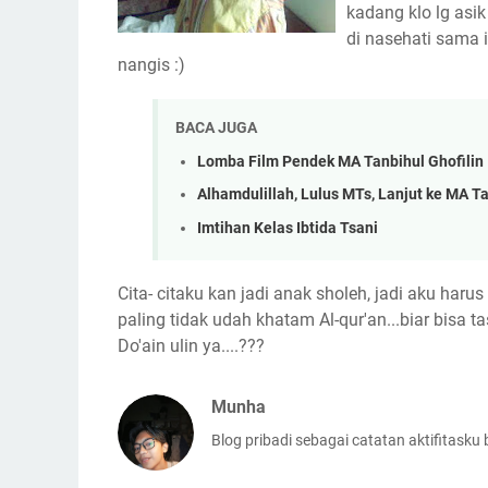
kadang klo lg asik
di nasehati sama i
nangis :)
BACA JUGA
Lomba Film Pendek MA Tanbihul Ghofilin
Alhamdulillah, Lulus MTs, Lanjut ke MA Ta
Imtihan Kelas Ibtida Tsani
Cita- citaku kan jadi anak sholeh, jadi aku haru
paling tidak udah khatam Al-qur'an...biar bisa 
Do'ain ulin ya....???
Munha
Blog pribadi sebagai catatan aktifitasku