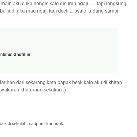
 main aku suka nangis kalo disuruh ngaji.......tapi langsung
bu, jadi aku mau ngaji lagi dech......walo kadang sambil
nbihul Ghofiliin
s latihan dari sekarang.kata bapak bsok kalo aku di khitan
tasyakuran khataman sekalian :)
 baik di sekolah maupun di pondok.